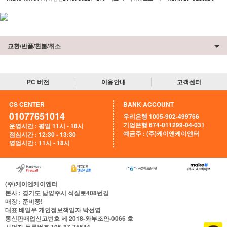
교환/반품/환불/취소
PC 버전
이용안내
고객센터
CS CENTER
BANK ACCOUNT
01077651014
우리은행 1005-902-499766
기업은행 674-011299-04-031
운영시간 : 평일 11시 - 18시
예금주 : (주)케이앤케이엔터
점심시간 : 12:30 - 13:30
영업시간 : 11시 - 18시
(주)케이엔케이엔터
본사
: 경기도 남양주시 석실로408번길
매장
: 준비중!
대표
배일우
개인정보책임자
박선영
통신판매업신고번호
제 2018-와부조안-0066 호
사업자 등록번호
105-87-75544