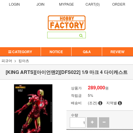
LOGIN
JOIN
MYPAGE
CART(
0
)
ORDER
CATEGORY
NOTICE
Q&A
REVIEW
피규어
킹아츠
[KING ARTS][아이언맨2][DFS022] 1/9 마크 4 다이캐스트
289,000
상품가
원
적립금
5%
배송비
(조건)
지역별
수량