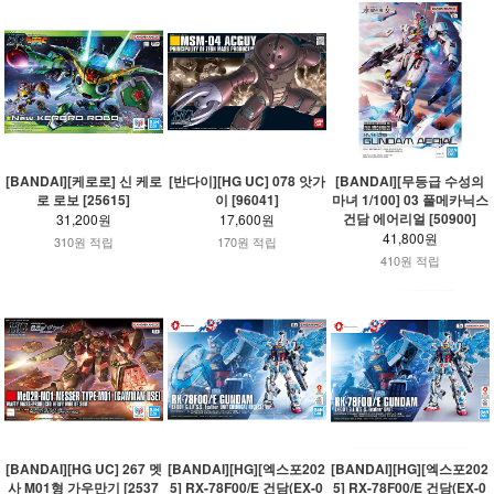
[BANDAI][케로로] 신 케로
[반다이][HG UC] 078 앗가
[BANDAI][무등급 수성의
로 로보 [25615]
이 [96041]
마녀 1/100] 03 풀메카닉스
건담 에어리얼 [50900]
31,200원
17,600원
41,800원
310원 적립
170원 적립
410원 적립
[BANDAI][HG UC] 267 멧
[BANDAI][HG][엑스포202
[BANDAI][HG][엑스포202
사 M01형 가우만기 [2537
5] RX-78F00/E 건담(EX-0
5] RX-78F00/E 건담(EX-0