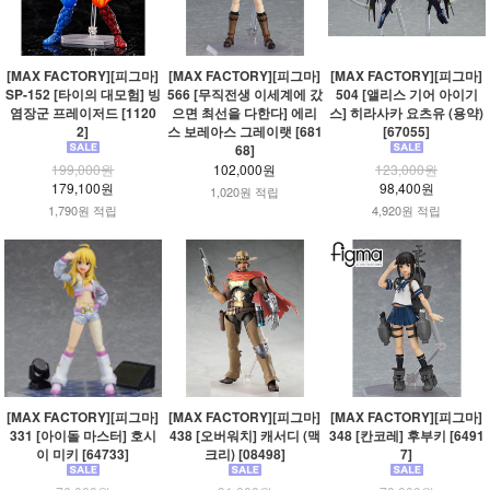
[MAX FACTORY][피그마]
[MAX FACTORY][피그마]
[MAX FACTORY][피그마]
SP-152 [타이의 대모험] 빙
566 [무직전생 이세계에 갔
504 [앨리스 기어 아이기
염장군 프레이저드 [1120
으면 최선을 다한다] 에리
스] 히라사카 요츠유 (용약)
2]
스 보레아스 그레이랫 [681
[67055]
68]
199,000원
102,000원
123,000원
179,100원
98,400원
1,020원 적립
1,790원 적립
4,920원 적립
[MAX FACTORY][피그마]
[MAX FACTORY][피그마]
[MAX FACTORY][피그마]
331 [아이돌 마스터] 호시
438 [오버워치] 캐서디 (맥
348 [칸코레] 후부키 [6491
이 미키 [64733]
크리) [08498]
7]