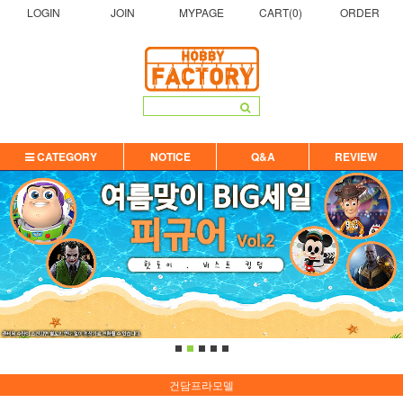
LOGIN
JOIN
MYPAGE
CART(
0
)
ORDER
CATEGORY
NOTICE
Q&A
REVIEW
건담프라모델