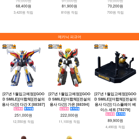
76,000원
91,000원
78,000원
68,400원
81,900원
70,200원
3,420원 적립
810원 적립
700원 적립
메카닉 피규어
[27년 1월입고예정][GOO
[27년 1월입고예정][GOO
[27년 1월입고예정][GOO
D SMILE][더합체][전설의
D SMILE][더합체][전설의
D SMILE][더합체][전설의
용사 다간] 다간 X [88387]
용사 다간] 가온 [88394]
용사 다간] 디스플레이 베
이스 세트 [78279]
251,000원
222,000원
89,900원
12,550원 적립
11,100원 적립
4,490원 적립