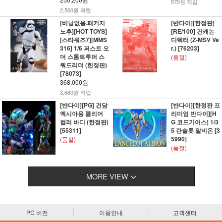
570원 적립
2,500원 적립
[비닐없음.패키지
[반다이][한정판]
노후][HOT TOYS]
[RE/100] 건캐논
[스타워즈7][MMS
디텍터 (Z-MSV Ve
316] 1/6 퍼스트 오
r.) [76203]
더 스톰트루퍼 스
(품절)
쿼드리더 (한정판)
[78073]
368,000원
3,680원 적립
[반다이][PG] 건담
[반다이][한정판 프
엑시아용 클리어
리미엄 반다이][H
컬러 바디 (한정판)
G 코드기어스] 1/3
[55311]
5 란슬롯 알비온 [3
5990]
(품절)
(품절)
MORE VIEW
PC 버전
이용안내
고객센터