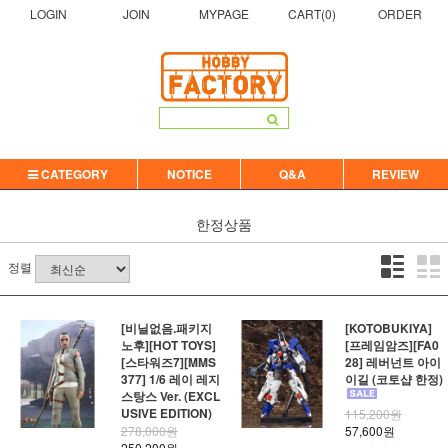
LOGIN
JOIN
MYPAGE
CART(
0
)
ORDER
CATEGORY
NOTICE
Q&A
REVIEW
한정상품
정렬
[비닐없음.패키지
[KOTOBUKIYA]
노후][HOT TOYS]
[프레임암즈][FA0
[스타워즈7][MMS
28] 레버넌트 아이
377] 1/6 레이 레지
이길 (코토샵 한정)
스탕스 Ver. (EXCL
USIVE EDITION)
115,200원
278,000원
57,600원
250,200원