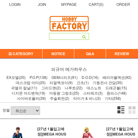
LOGIN
JOIN
MYPAGE
CART(
0
)
ORDER
CATEGORY
NOTICE
Q&A
REVIEW
피규어
메가하우스
EX모델(20)
P.O.P(138)
GEM시리즈(91)
D.O.D(16)
배리어블액션(92)
데스크탑 아미(25)
리얼맥코이(9)
간츠(1)
기동전사 건담(35)
귀멸의 칼날(11)
그리드맨(2)
나루토(22)
데스노트
드래곤볼(15)
디지몬 어드벤쳐(19)
마동왕 그랑조(25)
스타워즈(3)
원피스(148)
사이버포뮬러(39)
주술회전(2)
타이거 & 바니(3)
기타(258)
정렬
[27년 1월입고예
[27년 1월입고예
정][MEGA HOUS
정][MEGA HOUS