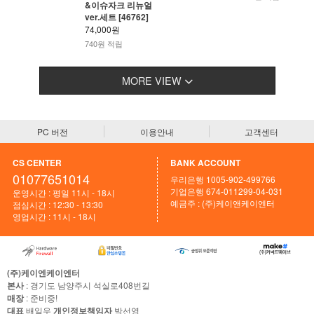
&이슈자크 리뉴얼
ver.세트 [46762]
74,000원
740원 적립
MORE VIEW
PC 버전
이용안내
고객센터
CS CENTER
BANK ACCOUNT
01077651014
우리은행 1005-902-499766
기업은행 674-011299-04-031
운영시간 : 평일 11시 - 18시
예금주 : (주)케이앤케이엔터
점심시간 : 12:30 - 13:30
영업시간 : 11시 - 18시
(주)케이엔케이엔터
본사
: 경기도 남양주시 석실로408번길
매장
: 준비중!
대표
배일우
개인정보책임자
박선영