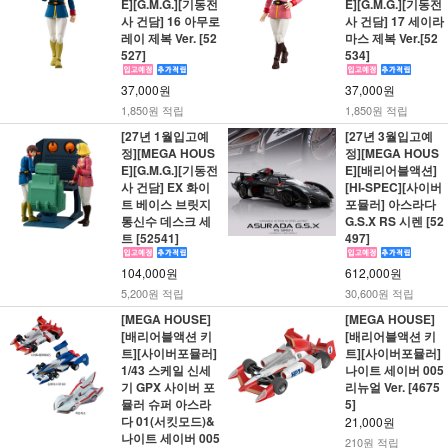
E][G.M.G.][기동전
E][G.M.G.][기동전
사 건담] 16 아무로
사 건담] 17 세이라
레이 제복 Ver. [52
마스 제복 Ver.[52
527]
534]
37,000원
37,000원
1,850원 적립
1,850원 적립
[27년 1월입고예
[27년 3월입고예
정][MEGA HOUS
정][MEGA HOUS
E][G.M.G.][기동전
E][배리어블액션]
사 건담] EX 화이
[HI-SPEC][사이버
트 베이스 브릿지
포뮬러] 아스라다
통신수 데스크 세
G.S.X RS 시렌 [52
트 [52541]
497]
104,000원
612,000원
5,200원 적립
30,600원 적립
[MEGA HOUSE]
[MEGA HOUSE]
[배리어블액션 키
[배리어블액션 키
트][사이버포뮬러]
트][사이버포뮬러]
1/43 스케일 신세
나이트 세이버 005
기 GPX 사이버 포
리뉴얼 Ver. [4675
뮬러 슈퍼 아스라
5]
다 01(서킷모드)&
21,000원
나이트 세이버 005
210원 적립