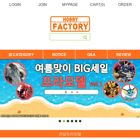
LOGIN
JOIN
MYPAGE
CART(
0
)
ORDER
CATEGORY
NOTICE
Q&A
REVIEW
건담프라모델