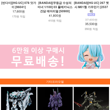
[반다이][HG UC] 078 앗가
[BANDAI][무등급 수성의
[BANDAI][HG UC] 267 멧
이 [96041]
마녀 1/100] 03 풀메카닉스
사 M01형 가우만기 [2537
건담 에어리얼 [50900]
0]
17,600원
41,800원
170원 적립
37,400원
410원 적립
35,530원
350원 적립
기타프라모델