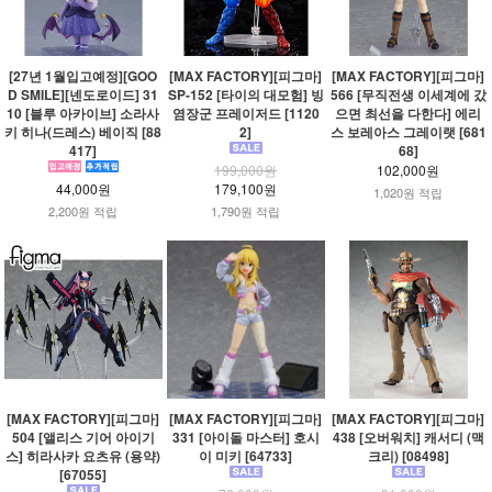
[27년 1월입고예정][GOO
[MAX FACTORY][피그마]
[MAX FACTORY][피그마]
D SMILE][넨도로이드] 31
SP-152 [타이의 대모험] 빙
566 [무직전생 이세계에 갔
10 [블루 아카이브] 소라사
염장군 프레이저드 [1120
으면 최선을 다한다] 에리
키 히나(드레스) 베이직 [88
2]
스 보레아스 그레이랫 [681
417]
68]
199,000원
102,000원
44,000원
179,100원
1,020원 적립
2,200원 적립
1,790원 적립
[MAX FACTORY][피그마]
[MAX FACTORY][피그마]
[MAX FACTORY][피그마]
504 [앨리스 기어 아이기
331 [아이돌 마스터] 호시
438 [오버워치] 캐서디 (맥
스] 히라사카 요츠유 (용약)
이 미키 [64733]
크리) [08498]
[67055]