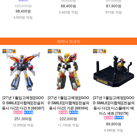
76,000원
91,000원
123,000원
68,400원
81,900원
98,400원
3,420원 적립
810원 적립
4,920원 적립
메카닉 피규어
[27년 1월입고예정][GOO
[27년 1월입고예정][GOO
[27년 1월입고예정][GOO
D SMILE][더합체][전설의
D SMILE][더합체][전설의
D SMILE][더합체][전설의
용사 다간] 다간 X [88387]
용사 다간] 가온 [88394]
용사 다간] 디스플레이 베
이스 세트 [78279]
251,000원
222,000원
89,900원
12,550원 적립
11,100원 적립
4,490원 적립