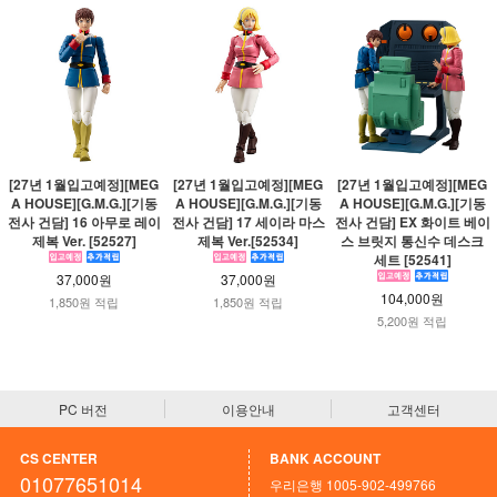
[27년 1월입고예정][MEG
[27년 1월입고예정][MEG
[27년 1월입고예정][MEG
A HOUSE][G.M.G.][기동
A HOUSE][G.M.G.][기동
A HOUSE][G.M.G.][기동
전사 건담] 16 아무로 레이
전사 건담] 17 세이라 마스
전사 건담] EX 화이트 베이
제복 Ver. [52527]
제복 Ver.[52534]
스 브릿지 통신수 데스크
세트 [52541]
37,000원
37,000원
104,000원
1,850원 적립
1,850원 적립
5,200원 적립
PC 버전
이용안내
고객센터
CS CENTER
BANK ACCOUNT
01077651014
우리은행 1005-902-499766