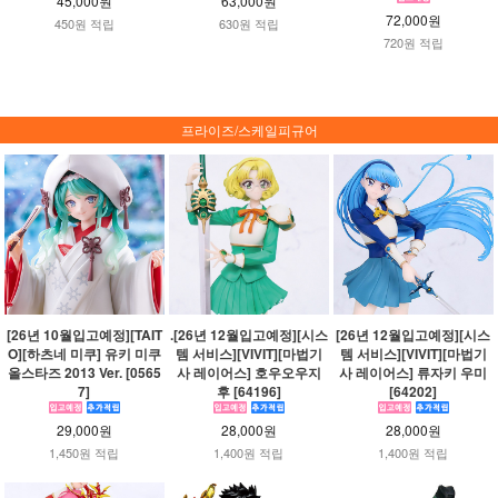
45,000원
63,000원
72,000원
450원 적립
630원 적립
720원 적립
프라이즈/스케일피규어
[26년 10월입고예정][TAIT
.[26년 12월입고예정][시스
[26년 12월입고예정][시스
O][하츠네 미쿠] 유키 미쿠
템 서비스][VIVIT][마법기
템 서비스][VIVIT][마법기
올스타즈 2013 Ver. [0565
사 레이어스] 호우오우지
사 레이어스] 류자키 우미
7]
후 [64196]
[64202]
29,000원
28,000원
28,000원
1,450원 적립
1,400원 적립
1,400원 적립