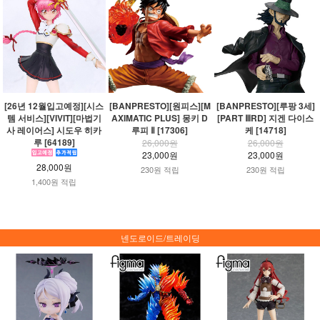
[26년 12월입고예정][시스
[BANPRESTO][원피스][M
[BANPRESTO][루팡 3세]
템 서비스][VIVIT][마법기
AXIMATIC PLUS] 몽키 D
[PART ⅢRD] 지겐 다이스
사 레이어스] 시도우 히카
루피 Ⅱ [17306]
케 [14718]
루 [64189]
26,000원
26,000원
23,000원
23,000원
28,000원
230원 적립
230원 적립
1,400원 적립
넨도로이드/트레이딩