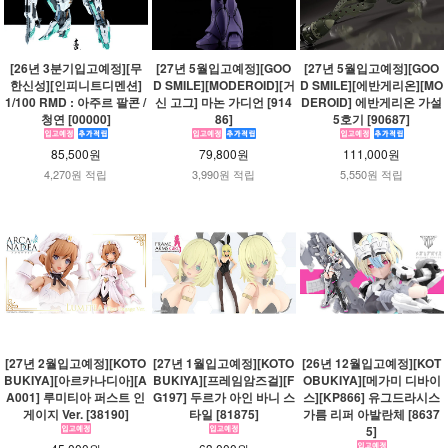
[26년 3분기입고예정][무
[27년 5월입고예정][GOO
[27년 5월입고예정][GOO
한신성][인피니트디멘션]
D SMILE][MODEROID][거
D SMILE][에반게리온][MO
1/100 RMD : 아주르 팔콘 /
신 고그] 마논 가디언 [914
DEROID] 에반게리온 가설
청연 [00000]
86]
5호기 [90687]
85,500원
79,800원
111,000원
4,270원 적립
3,990원 적립
5,550원 적립
[27년 2월입고예정][KOTO
[27년 1월입고예정][KOTO
[26년 12월입고예정][KOT
BUKIYA][아르카나디아][A
BUKIYA][프레임암즈걸][F
OBUKIYA][메가미 디바이
A001] 루미티아 퍼스트 인
G197] 두르가 아인 바니 스
스][KP866] 유그드라시스
게이지 Ver. [38190]
타일 [81875]
가름 리퍼 아발란체 [8637
5]