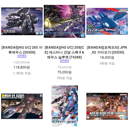
[BANDAI][HG UC] 265 아
[BANDA][HG UC] 258[C
[BANDAI][포케프라] JPN
류제우스 [20306]
E] 데스티니 건담 스펙 Ⅱ &
_62 가이오가 [25530]
제우스 실루엣 [74289]
18,000원
132,000원
180원 적립
118,800원
79,000원
75,050원
1,180원 적립
750원 적립