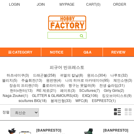
LOGIN
JOIN
MYPAGE
CART(
0
)
ORDER
CATEGORY
NOTICE
Q&A
REVIEW
피규어
반프레스토
하츠네미쿠(3)
드래곤볼(258)
귀멸의 칼날(8)
원피스(304)
나루토(32)
블리치(5)
주술회전(13)
원펀맨(4)
나의 히어로 아카데미아(95)
체인소맨(3)
장송의 프리렌(10)
홀로라이브(6)
짱구는 못말려(9)
전생 슬라임(31)
헌터x헌터(13)
RE 제로(21)
페이트(3)
SCultures(7)
Girly Girls(2)
Naga Zoukei(1)
GLITTER & GLAMOURS(43)
EXQ(106)
킹오브아티스트(9)
scultures BIG(18)
봉제인형(33)
WFC(8)
ESPRESTO(1)
정렬
[BANPRESTO]
[BANPRESTO]