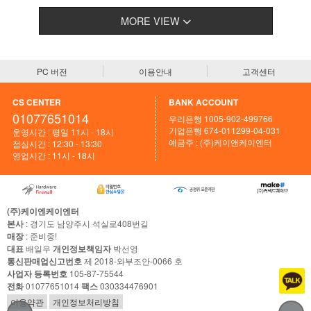
MORE VIEW
PC 버전
이용안내
고객센터
CS CENTER
BANK ACCOUNT
01077651014
우리은행 1005-902-499766
기업은행 674-011299-04-031
운영시간 : 평일 11시 - 18시
예금주 : (주)케이앤케이엔터
점심시간 : 12:30 - 13:30
영업시간 : 11시 - 18시
(주)케이엔케이엔터
본사
: 경기도 남양주시 석실로408번길
매장
: 준비중!
대표
배일우
개인정보책임자
박선영
통신판매업신고번호
제 2018-와부조안-0066 호
사업자 등록번호
105-87-75544
전화
01077651014
팩스
030334476901
이용약관
개인정보처리방침