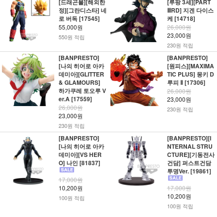
[드래곤볼][해외한
[루팡 3세][PART
정][그란디스타] 네
ⅢRD] 지겐 다이스
로 버독 [17545]
케 [14718]
55,000원
26,000원
23,000원
550원 적립
230원 적립
[BANPRESTO]
[BANPRESTO]
[나의 히어로 아카
[원피스][MAXIMA
데미아][GLITTER
TIC PLUS] 몽키 D
& GLAMOURS]
루피 Ⅱ [17306]
하가쿠레 토오루 V
26,000원
er.A [17559]
23,000원
26,000원
230원 적립
23,000원
230원 적립
[BANPRESTO]
[BANPRESTO][I
[나의 히어로 아카
NTERNAL STRU
데미아][VS HER
CTURE][기동전사
O] 나인 [81837]
건담] 퍼스트건담
투명Ver. [19861]
17,000원
10,200원
17,000원
10,200원
100원 적립
100원 적립