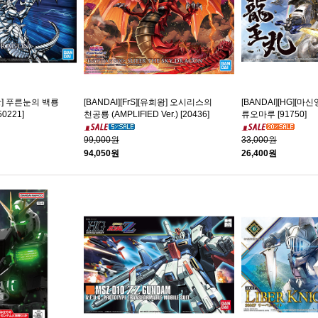
희왕] 푸른눈의 백룡
[BANDAI][FrS][유희왕] 오시리스의
[BANDAI][HG][
50221]
천공룡 (AMPLIFIED Ver.) [20436]
류오마루 [91750]
99,000원
33,000원
94,050원
26,400원