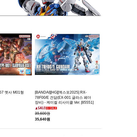
 267 멧사 M01형
[BANDAI][HG][엑스포2025] RX-
78F00/E 건담(EX-001 글라스 페더
장비) - 케미컬 리사이클 Ver. [85551]
39,600원
35,640원