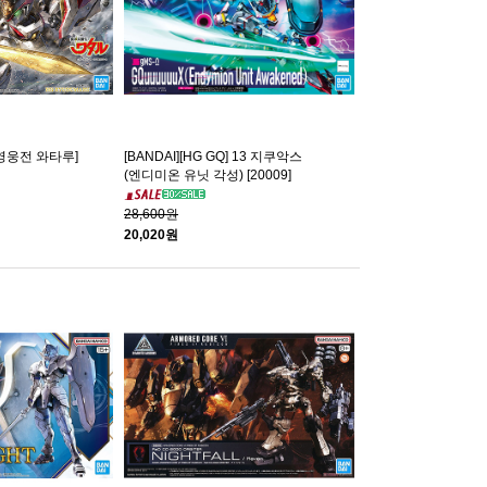
마신영웅전 와타루]
[BANDAI][HG GQ] 13 지쿠악스
(엔디미온 유닛 각성) [20009]
28,600원
20,020원