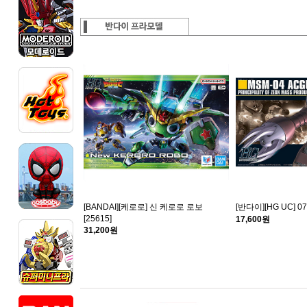
[BANDAI][케로로] 신 케로로 로보
[반다이][HG UC] 07
[25615]
17,600원
31,200원