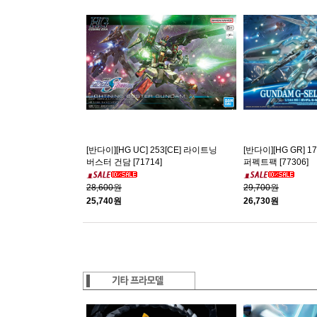
[반다이][HG UC] 253[CE] 라이트닝
[반다이][HG GR] 1
버스터 건담 [71714]
퍼펙트팩 [77306]
28,600원
29,700원
25,740원
26,730원