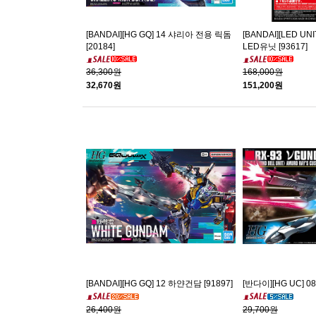
[BANDAI][HG GQ] 14 샤리아 전용 릭돔
[BANDAI][LED UN
[20184]
LED유닛 [93617]
36,300원
168,000원
32,670원
151,200원
[BANDAI][HG GQ] 12 하얀건담 [91897]
[반다이][HG UC] 08
26,400원
29,700원