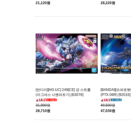
21,120원
28,220원
[반다이][HG UC] 249[CE] 걍 스트롬
[BANDAI][슈퍼로
(아그네스 시벤라트기) [63078]
(PTX-08R) [92016]
31,900원
49,500원
28,710원
47,030원