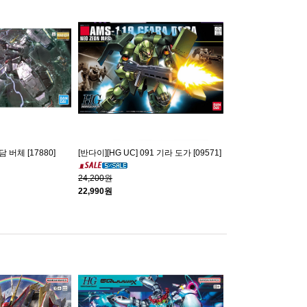
담 버체 [17880]
[반다이][HG UC] 091 기라 도가 [09571]
24,200원
22,990원