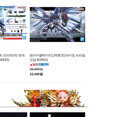
 건프라] 02 런처
[반다이][HG UC] 243[CE] 라이징 프리덤
6932]
건담 [62842]
26,400원
22,440원