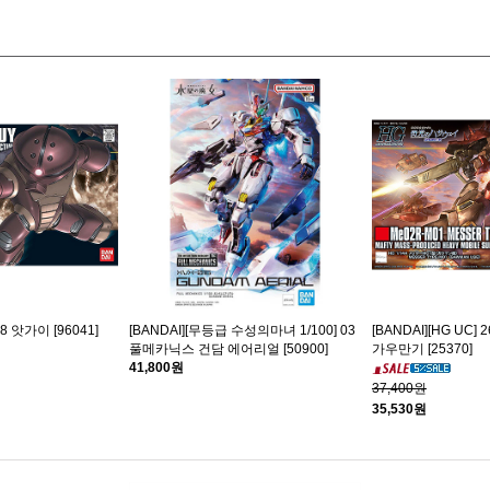
8 앗가이 [96041]
[BANDAI][무등급 수성의마녀 1/100] 03
[BANDAI][HG UC]
풀메카닉스 건담 에어리얼 [50900]
가우만기 [25370]
41,800원
37,400원
35,530원