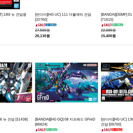
IT] 1/60 뉴 건담용
[반다이][HG UC] 111 더블제타 건담
[BANDAI][30MF]
[32760]
[71615]
27,500원
22,000원
26,130원
15,400원
6 뉴 건담 [31438]
[BANDAI][HG GQ] 08 지프레드 GFreD
[반다이][HG UC] 13
[86824]
건담 [09700]