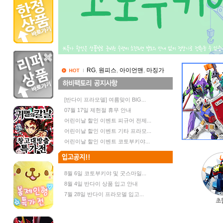
,
,
,
RG
원피스
아이언맨
마징가
[반다이 프라모델] 여름맞이 BIG...
07월 17일 제헌절 휴무 안내
어린이날 할인 이벤트 피규어 전제...
어린이날 할인 이벤트 기타 프라모...
어린이날 할인 이벤트 코토부키야...
8월 6일 코토부키야 및 굿스마일...
8월 4일 반다이 상품 입고 안내
7월 28일 반다이 프라모델 입고...