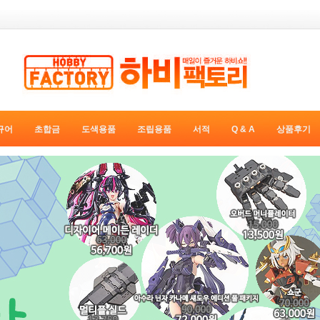
규어
초합금
도색용품
조립용품
서적
Q & A
상품후기