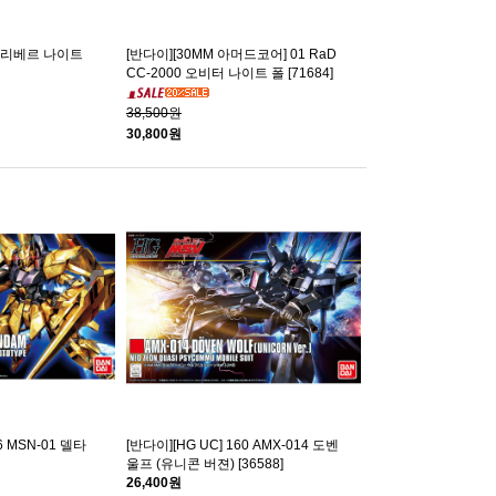
 01 리베르 나이트
[반다이][30MM 아머드코어] 01 RaD
CC-2000 오비터 나이트 폴 [71684]
38,500원
30,800원
6 MSN-01 델타
[반다이][HG UC] 160 AMX-014 도벤
울프 (유니콘 버젼) [36588]
26,400원