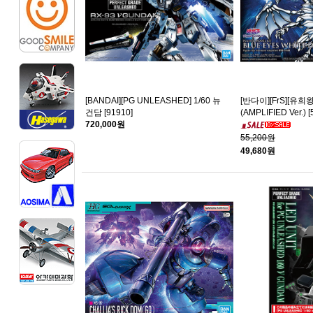
[BANDAI][PG UNLEASHED] 1/60 뉴
[반다이][FrS][유
건담 [91910]
(AMPLIFIED Ver.) [
720,000원
55,200원
49,680원