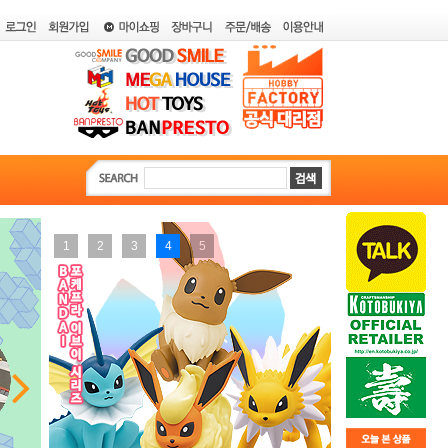
1
2
3
4
5
