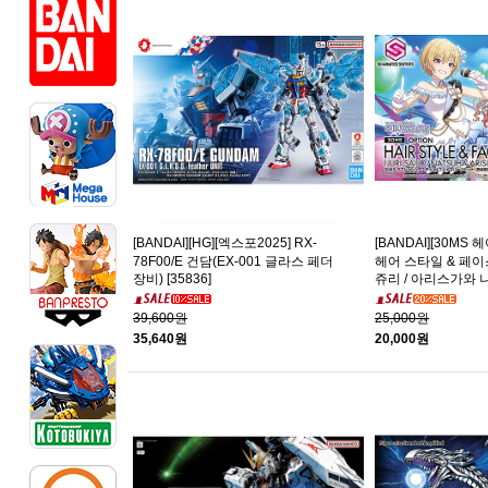
[BANDAI][HG][엑스포2025] RX-
[BANDAI][30M
78F00/E 건담(EX-001 글라스 페더
헤어 스타일 & 페이
장비) [35836]
쥬리 / 아리스가와 나츠
39,600원
25,000원
35,640원
20,000원