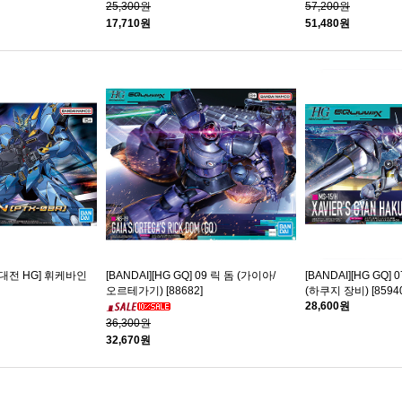
25,300원
57,200원
17,710원
51,480원
봇대전 HG] 휘케바인
[BANDAI][HG GQ] 09 릭 돔 (가이아/
[BANDAI][HG GQ
오르테가기) [88682]
(하쿠지 장비) [85940
28,600원
36,300원
32,670원