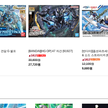
7 건담 G 셀프
[BANDAI][HG OP] 47 자간 [91927]
[반다이][옵션파츠세트
& 소드 스트라이커 [6
30,800원
12,100원
27,720원
9,680원