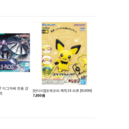
] 07 이그자베 전용 걍
[반다이][포케프라 퀵!!] 24 피츄 [91699]
]
7,800원