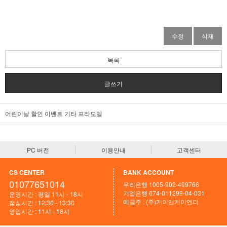
수정
삭제
목록
글쓰기
어린이날 할인 이벤트 기타 프라모델
PC 버전
이용안내
고객센터
CS CENTER
BANK ACCOUNT
01077651014
우리은행 1005-902-499766
기업은행 674-011299-04-031
운영시간 : 평일 11시 - 18시
예금주 : (주)케이앤케이엔터
점심시간 : 12:30 - 13:30
영업시간 : 11시 - 18시