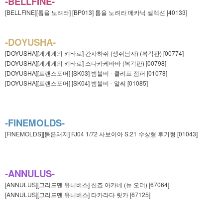
-BELLFINE-
[BELLFINE][톱을 노려라] [BP013] 톱을 노려라 메카닉 셀렉션 [40133]
-DOYUSHA-
[DOYUSHA][게게게의 키타로] 간사하쥐 (생쥐남자) (복각판) [00774]
[DOYUSHA][게게게의 키타로] 스나카케바바 (복각판) [00798]
[DOYUSHA][트랜스포머] [SK03] 범블비 - 클리프 점퍼 [01078]
[DOYUSHA][트랜스포머] [SK04] 범블비 - 알씨 [01085]
-FINEMOLDS-
[FINEMOLDS][붉은돼지] FJ04 1/72 사보이아 S.21 수상형 후기형 [01043]
-ANNULUS-
[ANNULUS][그리드맨 유니버스] 신죠 아카네 (뉴 오더) [67064]
[ANNULUS][그리드맨 유니버스] 타카라다 릿카 [67125]