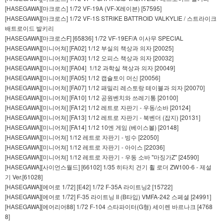
[HASEGAWA][마크로스] 1/72 VF-19A (VF-X레이븐) [57595]
[HASEGAWA][마크로스] 1/72 VF-1S STRIKE BATTROID VALKYLIE / 스트라이크
배트로이드 발키리
[HASEGAWA][마크로스F] [65836] 1/72 VF-19EF/A 이사무 SPECIAL
[HASEGAWA][미니어쳐] [FA02] 1/12 부실의 책상과 의자 [20025]
[HASEGAWA][미니어쳐] [FA03] 1/12 오피스 책상과 의자 [20032]
[HASEGAWA][미니어쳐] [FA04] 1/12 과학실 책상과 의자 [20049]
[HASEGAWA][미니어쳐] [FA05] 1/12 캡슐토이 머신 [20056]
[HASEGAWA][미니어쳐] [FA07] 1/12 패밀리 레스토랑 테이블과 의자 [20070]
[HASEGAWA][미니어쳐] [FA10] 1/12 공원벤치와 쓰레기통 [20100]
[HASEGAWA][미니어쳐] [FA12] 1/12 레트로 자판기 - 우동/소바 [20124]
[HASEGAWA][미니어쳐] [FA13] 1/12 레트로 자판기 - 북벤더 (잡지) [20131]
[HASEGAWA][미니어쳐] [FA14] 1/12 10엔 게임 (베이스볼) [20148]
[HASEGAWA][미니어쳐] 1/12 레트로 자판기 - 빙수 [22050]
[HASEGAWA][미니어쳐] 1/12 레트로 자판기 - 아이스 [22036]
[HASEGAWA][미니어쳐] 1/12 레트로 자판기 - 우동 소바 "마징가Z" [24590]
[HASEGAWA][사이언스월드] [66102] 1/35 히타치 건기 휠 로더 ZW100-6 - 제설
기 Ver.[61028]
[HASEGAWA][에어로 1/72] [E42] 1/72 F-35A 라이트닝2 [15722]
[HASEGAWA][에어로 1/72] F-35 라이트닝 II (B타입) VMFA-242 스페셜 [24991]
[HASEGAWA][에어리어88] 1/72 F-104 스타파이터(G형) 세이렌 바르나크 [4768
8]