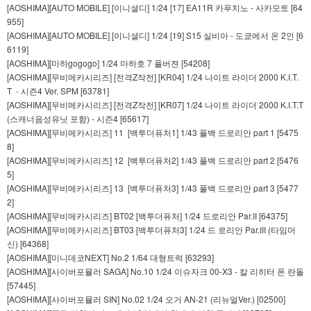
[AOSHIMA][AUTO MOBILE] [이니셜디] 1/24 [17] EA11R 카푸치노 - 사카모토 [64
955]
[AOSHIMA][AUTO MOBILE] [이니셜디] 1/24 [19] S15 실비아 - 도쿄에서 온 2인 [6
6119]
[AOSHIMA][마하gogogo] 1/24 마하호 7 풀버젼 [54208]
[AOSHIMA][무비메카시리즈] [전격Z작전] [KR04] 1/24 나이트 라이더 2000 K.I.T.
T - 시즌4 Ver. SPM [63781]
[AOSHIMA][무비메카시리즈] [전격Z작전] [KR07] 1/24 나이트 라이더 2000 K.I.T.T
(스캐너음성유닛 포함) - 시즌4 [65617]
[AOSHIMA][무비메카시리즈] 11 [백투더퓨처1] 1/43 풀백 드로리안 part 1 [5475
8]
[AOSHIMA][무비메카시리즈] 12 [백투더퓨처2] 1/43 풀백 드로리안 part 2 [5476
5]
[AOSHIMA][무비메카시리즈] 13 [백투더퓨처3] 1/43 풀백 드로리안 part 3 [5477
2]
[AOSHIMA][무비메카시리즈] BT02 [백투더퓨처] 1/24 드로리안 Par.II [64375]
[AOSHIMA][무비메카시리즈] BT03 [백투더퓨처3] 1/24 드 로리안 Par.III (타임머
신) [64368]
[AOSHIMA][미니데코NEXT] No.2 1/64 대형트럭 [63293]
[AOSHIMA][사이버포뮬러 SAGA] No.10 1/24 이슈자크 00-X3 - 칼 리히터 폰 란돌
[57445]
[AOSHIMA][사이버포뮬러 SIN] No.02 1/24 오거 AN-21 (리뉴얼Ver.) [02500]