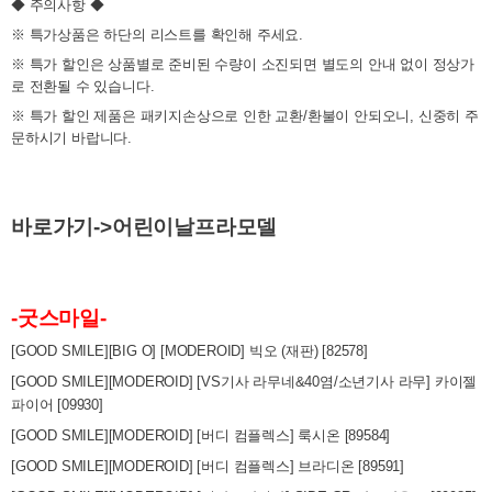
◆ 주의사항 ◆
※ 특가상품은 하단의 리스트를 확인해 주세요.
※ 특가 할인은 상품별로 준비된 수량이 소진되면 별도의 안내 없이 정상가
로 전환될 수 있습니다.
※ 특가 할인 제품은 패키지손상으로 인한 교환/환불이 안되오니, 신중히 주
문하시기 바랍니다.
바로가기->
어린이날프라모델
-굿스마일-
[GOOD SMILE][BIG O] [MODEROID] 빅오 (재판) [82578]
[GOOD SMILE][MODEROID] [VS기사 라무네&40염/소년기사 라무] 카이젤
파이어 [09930]
[GOOD SMILE][MODEROID] [버디 컴플렉스] 룩시온 [89584]
[GOOD SMILE][MODEROID] [버디 컴플렉스] 브라디온 [89591]