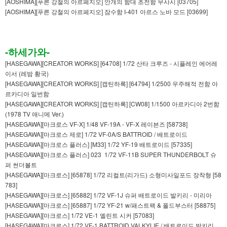
[AOSHIMA][푸른 강철의 아르페지오] 안개의 함대 초전함 무사시 [03705]
[AOSHIMA][푸른 강철의 아르페지오] 잠수함 I-401 아르스 노바 모드 [03699]
-하세가와-
[HASEGAWA][CREATOR WORKS] [64708] 1/72 산타 크루즈 - 시플레인 에어레
이서 (레밤 황국)
[HASEGAWA][CREATOR WORKS] [캡틴하록] [64794] 1/2500 우주해적 전함 아
르카디아 일번함
[HASEGAWA][CREATOR WORKS] [캡틴하록] [CW08] 1/1500 아르카디아 2번함
(1978 TV 애니메 Ver.)
[HASEGAWA][마크로스 VF-X] 1/48 VF-19A - VF-X 레이븐즈 [58738]
[HASEGAWA][마크로스 제로] 1/72 VF-0A/S BATTROID / 배트로이드
[HASEGAWA][마크로스 플러스] [M33] 1/72 YF-19 배트로이드 [57335]
[HASEGAWA][마크로스 플러스] 023 1/72 VF-11B SUPER THUNDERBOLT 슈
퍼 썬더볼트
[HASEGAWA][마크로스] [65878] 1/72 리컬트(리가드) 소형미사일포드 장착형 [58
783]
[HASEGAWA][마크로스] [65882] 1/72 VF-1J 슈퍼 배트로이드 발키리 - 미리아
[HASEGAWA][마크로스] [65887] 1/72 YF-21 w/패스트팩 & 폴드부스터 [58875]
[HASEGAWA][마크로스] 1/72 VE-1 엘린트 시커 [57083]
[HASEGAWA][마크로스] 1/72 VF-1 BATTROID VALKYLIE / 배트로이드 발키리