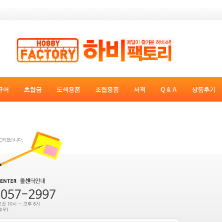
규어
초합금
도색용품
조립용품
서적
Q & A
상품후기