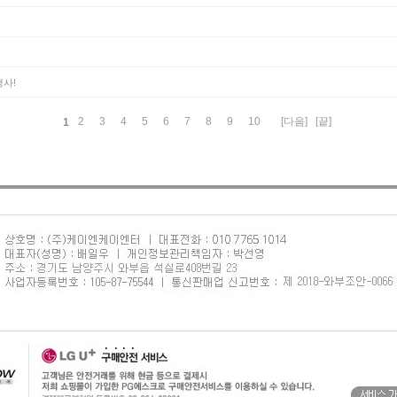
행사!
2
3
4
5
6
7
8
9
10
[다음]
[끝]
1