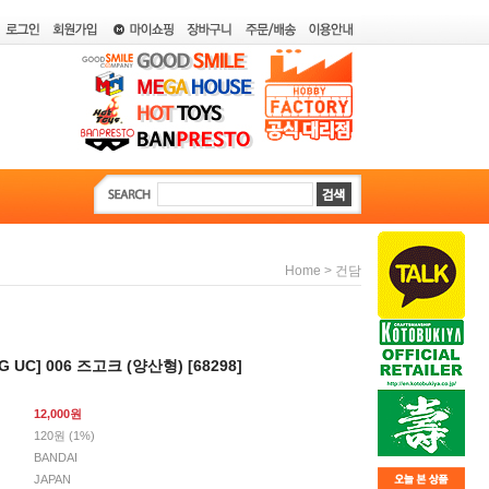
>
Home
건담
 UC] 006 즈고크 (양산형) [68298]
12,000
원
120원 (1%)
BANDAI
JAPAN