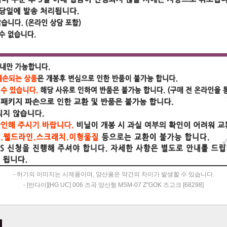
- 하기의 이미지는 시제품이며, 양산품은 약간의 차이가 발생할 수 있습니다.
- [반다이][HG UC] 006 즈곡 양산형 MSM-07 Z"GOK 즈고크 [68298]