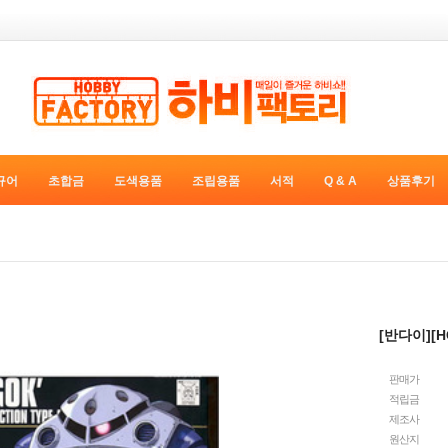
규어
초합금
도색용품
조립용품
서적
Q & A
상품후기
[반다이][HG
판매가
적립금
제조사
원산지