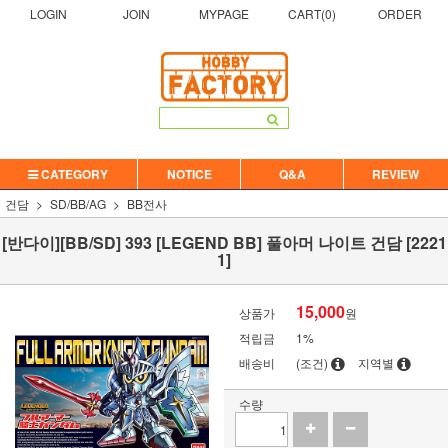
LOGIN
JOIN
MYPAGE
CART(
0
)
ORDER
CATEGORY
NOTICE
Q&A
REVIEW
건담
SD/BB/AG
BB전사
[반다이][BB/SD] 393 [LEGEND BB] 풀아머 나이트 건담 [2221
1]
15,000
상품가
원
적립금
1%
배송비
(조건)
지역별
수량