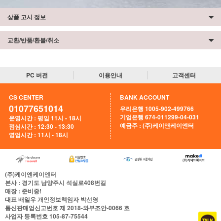
상품 고시 정보
교환/반품/환불/취소
PC 버전
이용안내
고객센터
CS CENTER
BANK ACCOUNT
01077651014
우리은행 1005-902-499766
기업은행 674-011299-04-031
운영시간 : 평일 11시 - 18시
예금주 : (주)케이앤케이엔터
점심시간 : 12:30 - 13:30
영업시간 : 11시 - 18시
(주)케이엔케이엔터
본사
: 경기도 남양주시 석실로408번길
매장
: 준비중!
대표
배일우
개인정보책임자
박선영
통신판매업신고번호
제 2018-와부조안-0066 호
사업자 등록번호
105-87-75544