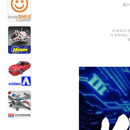
플라
각 부위의 
각 부위에는 
「토