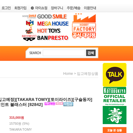
>
Home
입고예정상품
월입고예정][TAKARA TOMY][토이라이즈][구슬동자]
세인트 블래스터 [82842]
315,000
원
15750원 (5%)
TAKARA TOMY