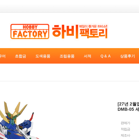
규어
초합금
도색용품
조립용품
서적
Q & A
상품후기
[27년 2
DMB-05 
판매가
적립금
제조사