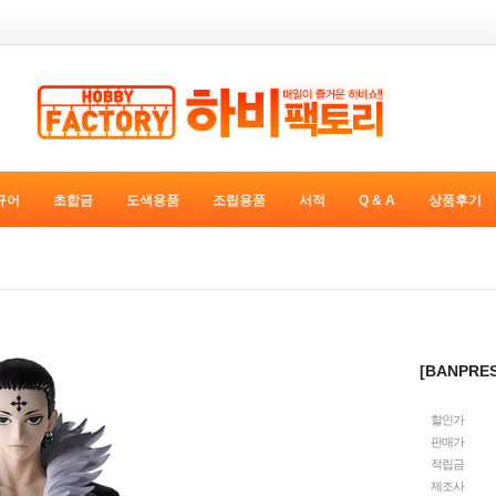
규어
초합금
도색용품
조립용품
서적
Q & A
상품후기
[BANPRE
할인가
판매가
적립금
제조사