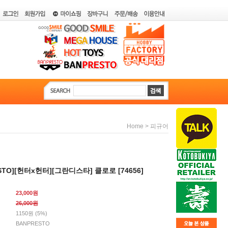
>
Home
피규어
STO][헌터x헌터][그란디스타] 클로로 [74656]
23,000원
26,000
원
1150원 (5%)
BANPRESTO