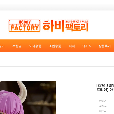
규어
초합금
도색용품
조립용품
서적
Q & A
상품후기
[27년 1월
프리렌] 아우
판매가
적립금
제조사