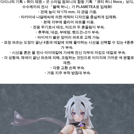
다이나믹 기획 × 취미 재팬 × 굿 스마일 컴퍼니의 합동 기획 「큐티 허니 Nova」보다,
수수께끼의 전사 「블랙 허니」가 PLAMETEA로 입체화!
・전체 높이 약 170 mm, 각 관절 가동.
・타카미네 나달레씨에 의한 캐릭터 디자인을 충실하게 입체화.
・본체 각부에 클리어 파트를 이용.
・전용 무기로서 태도, 타도의 두 흔들림이 부속.
・후루레, 대검, 부메랑, 핸드건×2가 부속.
・바이저가 붙은 앞머리 파트로 교체 가능.
・표정 파츠는 도장이 끝난 4종과 데칼에 의해 좋아하는 시선을 선택할 수 있는 4종류
가 부속.
・시선을 흔든 물 전사 아이데칼에 가세해 전신 각부의 마킹도 데칼로 부속.
・각 성형색, 채색이 끝난 파츠에 의해, 조립하는 것만으로 이미지에 가까운 색 분할로
재현.
・각종 교환 손목 부속.
・가동 지주 부착 받침대 부속.