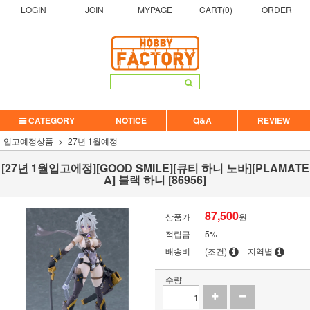
LOGIN
JOIN
MYPAGE
CART(
0
)
ORDER
CATEGORY
NOTICE
Q&A
REVIEW
입고예정상품
27년 1월예정
[27년 1월입고에정][GOOD SMILE][큐티 하니 노바][PLAMATE
A] 블랙 하니 [86956]
87,500
상품가
원
적립금
5%
배송비
(조건)
지역별
수량