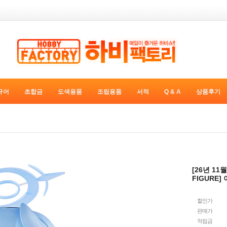
규어
초합금
도색용품
조립용품
서적
Q & A
상품후기
[26년 11
FIGURE]
할인가
판매가
적립금