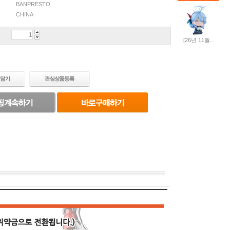
BANPRESTO
CHINA
[26년 11월..