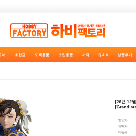
규어
초합금
도색용품
조립용품
서적
Q & A
상품후기
[26년 1
[Grandist
할인가
판매가
적립금