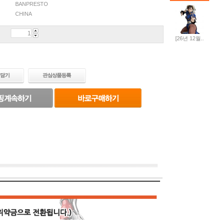
BANPRESTO
CHINA
[26년 12월..