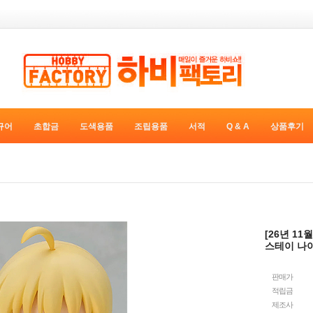
규어
초합금
도색용품
조립용품
서적
Q & A
상품후기
[26년 11
스테이 나이트
판매가
적립금
제조사