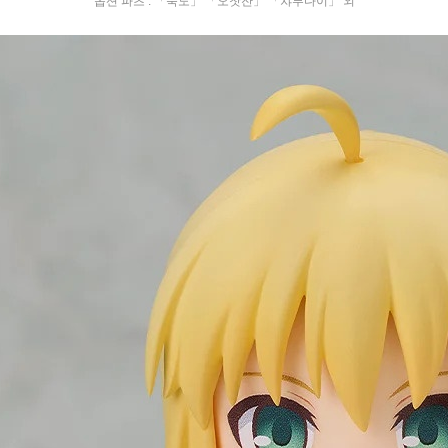
옵션 파츠 : 「죽도」 「오찻잔」 「챠부다이」 외