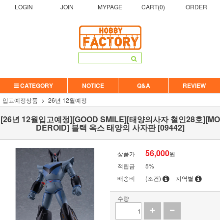
LOGIN
JOIN
MYPAGE
CART(
0
)
ORDER
CATEGORY
NOTICE
Q&A
REVIEW
입고예정상품
26년 12월예정
[26년 12월입고예정][GOOD SMILE][태양의사자 철인28호][MO
DEROID] 블랙 옥스 태양의 사자판 [09442]
56,000
상품가
원
적립금
5%
배송비
(조건)
지역별
수량