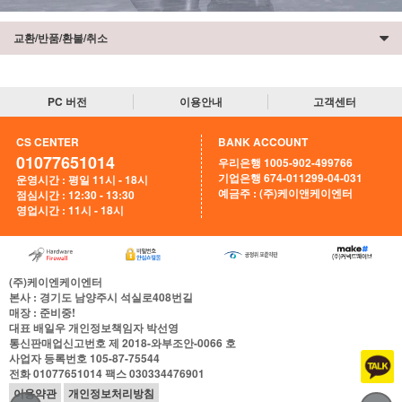
교환/반품/환불/취소
PC 버전
이용안내
고객센터
CS CENTER
BANK ACCOUNT
01077651014
우리은행 1005-902-499766
기업은행 674-011299-04-031
운영시간 : 평일 11시 - 18시
예금주 : (주)케이앤케이엔터
점심시간 : 12:30 - 13:30
영업시간 : 11시 - 18시
(주)케이엔케이엔터
본사
: 경기도 남양주시 석실로408번길
매장
: 준비중!
대표
배일우
개인정보책임자
박선영
통신판매업신고번호
제 2018-와부조안-0066 호
사업자 등록번호
105-87-75544
전화
01077651014
팩스
030334476901
이용약관
개인정보처리방침