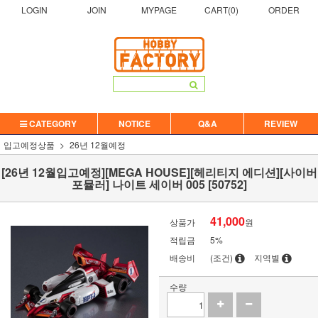
LOGIN
JOIN
MYPAGE
CART(
0
)
ORDER
CATEGORY
NOTICE
Q&A
REVIEW
입고예정상품
26년 12월예정
[26년 12월입고예정][MEGA HOUSE][헤리티지 에디션][사이버
포뮬러] 나이트 세이버 005 [50752]
41,000
상품가
원
적립금
5%
배송비
(조건)
지역별
수량