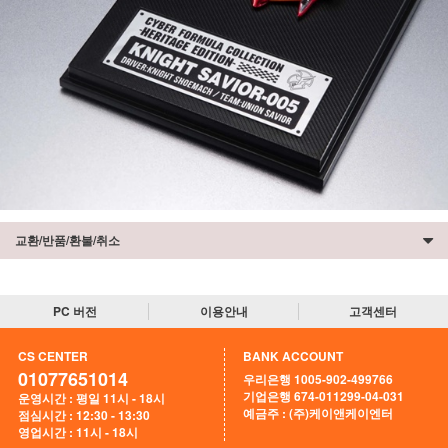
교환/반품/환불/취소
PC 버전
이용안내
고객센터
CS CENTER
BANK ACCOUNT
01077651014
우리은행 1005-902-499766
기업은행 674-011299-04-031
운영시간 : 평일 11시 - 18시
예금주 : (주)케이앤케이엔터
점심시간 : 12:30 - 13:30
영업시간 : 11시 - 18시