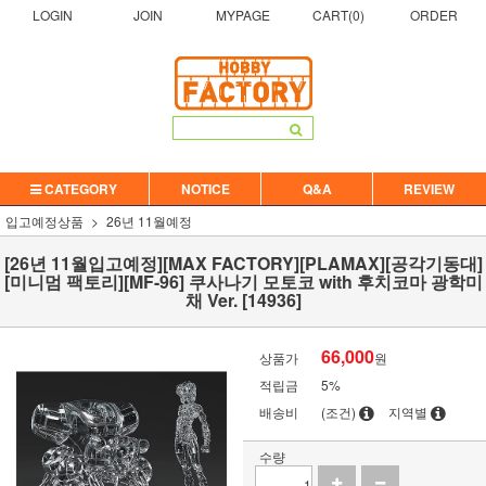
LOGIN
JOIN
MYPAGE
CART(
0
)
ORDER
CATEGORY
NOTICE
Q&A
REVIEW
입고예정상품
26년 11월예정
[26년 11월입고예정][MAX FACTORY][PLAMAX][공각기동대]
[미니멈 팩토리][MF-96] 쿠사나기 모토코 with 후치코마 광학미
채 Ver. [14936]
66,000
상품가
원
적립금
5%
배송비
(조건)
지역별
수량