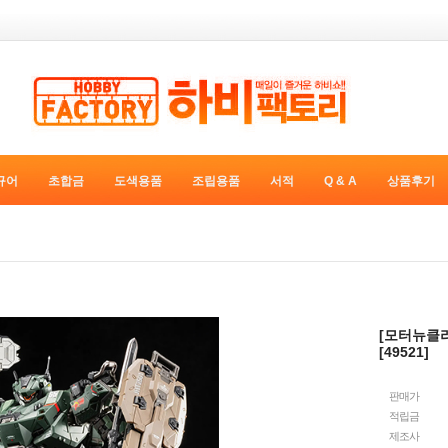
규어
초합금
도색용품
조립용품
서적
Q & A
상품후기
[모터뉴클리
[49521]
판매가
적립금
제조사