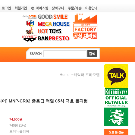
>
Home
캐릭터 프라모델
어] MNP-CR02 충용급 적열 65식 극호 돌격형
74,500
원
740원 (1%)
모터뉴클리어