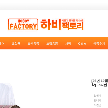
규어
초합금
도색용품
조립용품
서적
Q & A
상품후기
[26년 1
착] 프리렌 
할인가
판매가
적립금