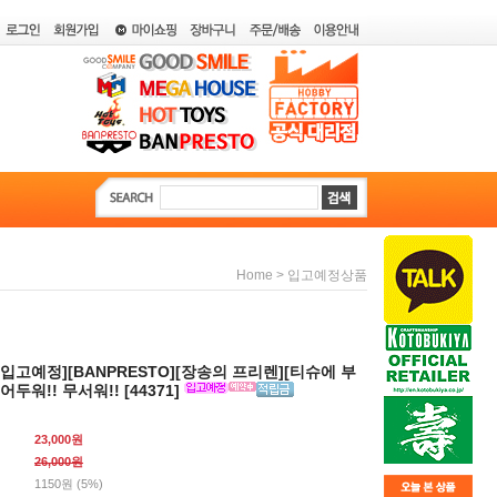
>
Home
입고예정상품
0월입고예정][BANPRESTO][장송의 프리렌][티슈에 부
어두워!! 무서워!! [44371]
23,000원
26,000
원
1150원 (5%)