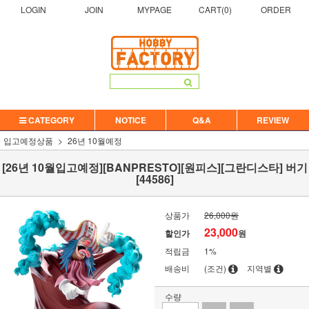
LOGIN
JOIN
MYPAGE
CART(
0
)
ORDER
CATEGORY
NOTICE
Q&A
REVIEW
입고예정상품
26년 10월예정
[26년 10월입고예정][BANPRESTO][원피스][그란디스타] 버기
[44586]
상품가
26,000원
23,000
할인가
원
적립금
1%
배송비
(조건)
지역별
수량