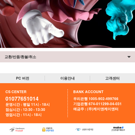
교환/반품/환불/취소
PC 버전
이용안내
고객센터
CS CENTER
BANK ACCOUNT
01077651014
우리은행 1005-902-499766
기업은행 674-011299-04-031
운영시간 : 평일 11시 - 18시
예금주 : (주)케이앤케이엔터
점심시간 : 12:30 - 13:30
영업시간 : 11시 - 18시