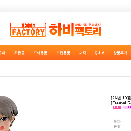
규어
초합금
도색용품
조립용품
서적
Q & A
상품후기
[26년 10
[Eternal
할인가
판매가