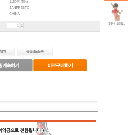
1150원 (5%)
BANPRESTO
CHINA
[26년 10월..