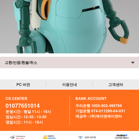
교환/반품/환불/취소
PC 버전
이용안내
고객센터
CS CENTER
BANK ACCOUNT
01077651014
우리은행 1005-902-499766
기업은행 674-011299-04-031
운영시간 : 평일 11시 - 18시
예금주 : (주)케이앤케이엔터
점심시간 : 12:30 - 13:30
영업시간 : 11시 - 18시