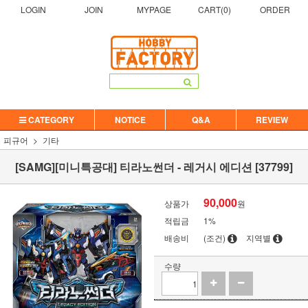
LOGIN
JOIN
MYPAGE
CART(
0
)
ORDER
CATEGORY
NOTICE
Q&A
REVIEW
피규어
기타
[SAMG][미니특공대] 티라노썬더 - 레거시 에디션 [37799]
90,000
상품가
원
적립금
1%
배송비
(조건)
지역별
수량