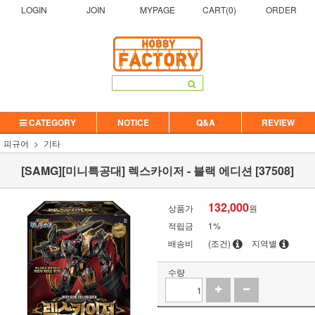
LOGIN
JOIN
MYPAGE
CART(
0
)
ORDER
CATEGORY
NOTICE
Q&A
REVIEW
피규어
기타
[SAMG][미니특공대] 렉스카이저 - 블랙 에디션 [37508]
132,000
상품가
원
적립금
1%
배송비
(조건)
지역별
수량