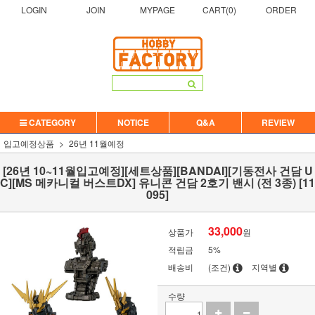
LOGIN
JOIN
MYPAGE
CART(
0
)
ORDER
CATEGORY
NOTICE
Q&A
REVIEW
입고예정상품
26년 11월예정
[26년 10~11월입고예정][세트상품][BANDAI][기동전사 건담 U
C][MS 메카니컬 버스트DX] 유니콘 건담 2호기 밴시 (전 3종) [11
095]
33,000
상품가
원
적립금
5%
배송비
(조건)
지역별
수량