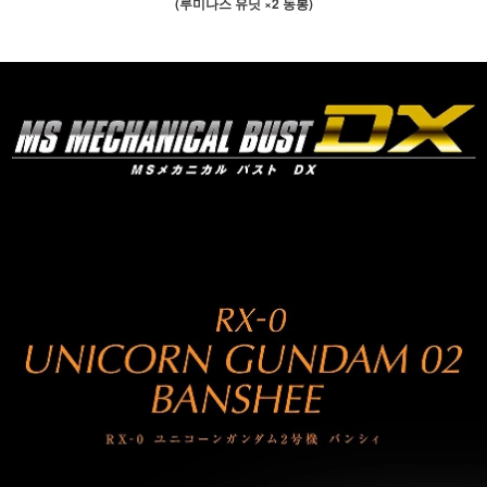
(루미나스 유닛 ×2 동봉)