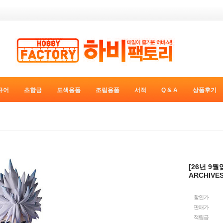
규어
초합금
도색용품
조립용품
서적
Q & A
상품후기
[26년 9월
ARCHIVES
할인가
판매가
적립금