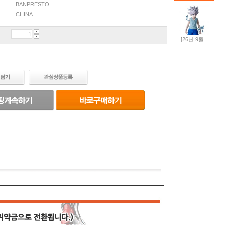
BANPRESTO
CHINA
[26년 9월..