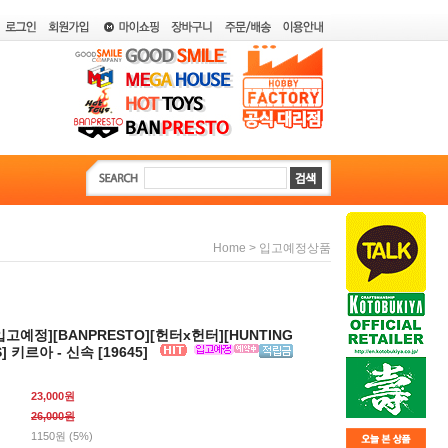
>
Home
입고예정상품
입고예정][BANPRESTO][헌터x헌터][HUNTING
] 키르아 - 신속 [19645]
23,000원
26,000
원
1150원 (5%)