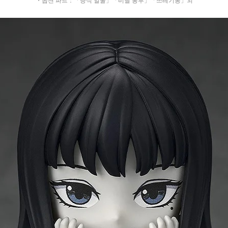
・옵션 파트：「증식 얼굴」「비닐 봉투」「쓰레기통」외