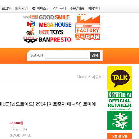
>
Home
피규어
MILE][넨도로이드] 2914 [이토준지 매니악] 토미에
63,500
원
630원 (1%)
GOOD SMILE