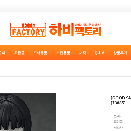
규어
초합금
도색용품
조립용품
서적
Q & A
상품후기
[GOOD S
[73885]
판매가
적립금
제조사