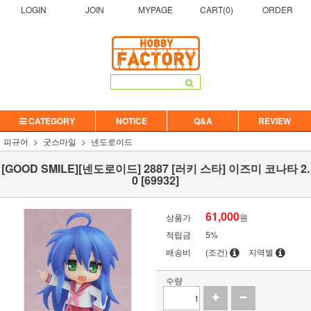
LOGIN
JOIN
MYPAGE
CART(
0
)
ORDER
CATEGORY
NOTICE
Q&A
REVIEW
피규어
굿스마일
넨도로이드
[GOOD SMILE][넨도로이드] 2887 [러키 스타] 이즈미 코나타 2.
0 [69932]
61,000
상품가
원
적립금
5%
배송비
(조건)
지역별
수량