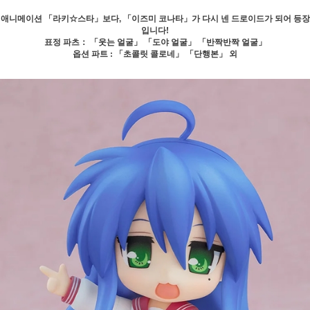
애니메이션 「라키☆스타」보다, 「이즈미 코나타」가 다시 넨 드로이드가 되어 등장
입니다!
표정 파츠： 「웃는 얼굴」 「도야 얼굴」 「반짝반짝 얼굴」
옵션 파트 : 「초콜릿 콜로네」 「단행본」 외