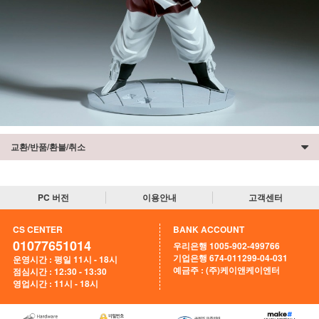
교환/반품/환불/취소
PC 버전
이용안내
고객센터
CS CENTER
BANK ACCOUNT
01077651014
우리은행 1005-902-499766
기업은행 674-011299-04-031
운영시간 : 평일 11시 - 18시
예금주 : (주)케이앤케이엔터
점심시간 : 12:30 - 13:30
영업시간 : 11시 - 18시