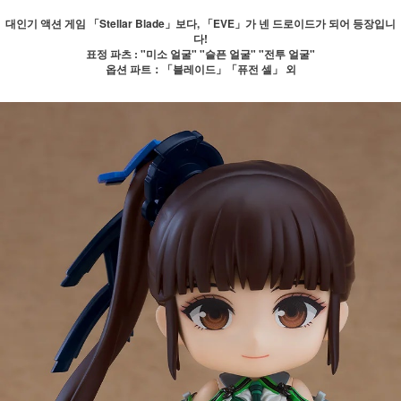
대인기 액션 게임 「Stellar Blade」보다, 「EVE」가 넨 드로이드가 되어 등장입니
다!
표정 파츠 : "미소 얼굴" "슬픈 얼굴" "전투 얼굴"
옵션 파트：「블레이드」「퓨전 셀」 외