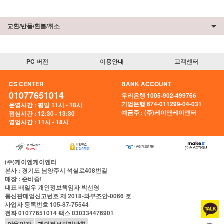
교환/반품/환불/취소
PC 버전
이용안내
고객센터
CS CENTER
BANK ACCOUNT
01077651014
우리은행 1005-902-499766
기업은행 674-011299-04-031
운영시간 : 평일 11시 - 18시
예금주 : (주)케이앤케이엔터
점심시간 : 12:30 - 13:30
영업시간 : 11시 - 18시
(주)케이엔케이엔터
본사
: 경기도 남양주시 석실로408번길
매장
: 준비중!
대표
배일우
개인정보책임자
박선영
통신판매업신고번호
제 2018-와부조안-0066 호
사업자 등록번호
105-87-75544
전화
01077651014
팩스
030334476901
이용약관
개인정보처리방침