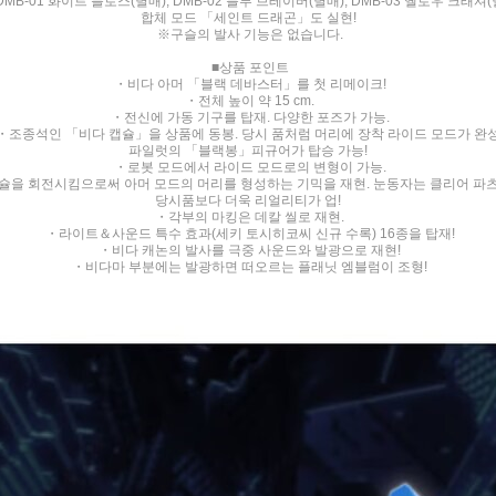
MB-01 화이트 블로스(별매), DMB-02 블루 브레이버(별매), DMB-03 옐로우 크래셔
합체 모드 「세인트 드래곤」도 실현!
※구슬의 발사 기능은 없습니다.
■상품 포인트
・비다 아머 「블랙 데바스터」를 첫 리메이크!
・전체 높이 약 15 cm.
・전신에 가동 기구를 탑재. 다양한 포즈가 가능.
・조종석인 「비다 캡슐」을 상품에 동봉. 당시 품처럼 머리에 장착 라이드 모드가 완성
파일럿의 「블랙봉」피규어가 탑승 가능!
・로봇 모드에서 라이드 모드로의 변형이 가능.
슐을 회전시킴으로써 아머 모드의 머리를 형성하는 기믹을 재현. 눈동자는 클리어 파츠
당시품보다 더욱 리얼리티가 업!
・각부의 마킹은 데칼 씰로 재현.
・라이트＆사운드 특수 효과(세키 토시히코씨 신규 수록) 16종을 탑재!
・비다 캐논의 발사를 극중 사운드와 발광으로 재현!
・비다마 부분에는 발광하면 떠오르는 플래닛 엠블럼이 조형!