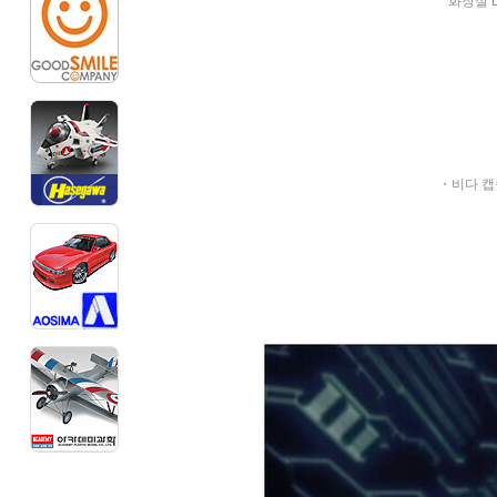
화장실 D
・비다 캡