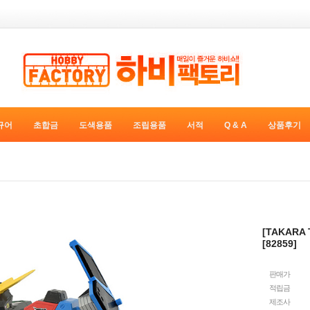
규어
초합금
도색용품
조립용품
서적
Q & A
상품후기
[TAKAR
[82859]
판매가
적립금
제조사