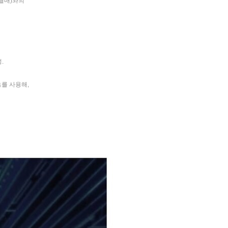
(별매)와의
.
를 사용해,