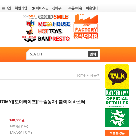
>
Home
피규어
A TOMY][토이라이즈][구슬동자] 블랙 데바스터
160,000
원
1600원 (1%)
TAKARA TOMY