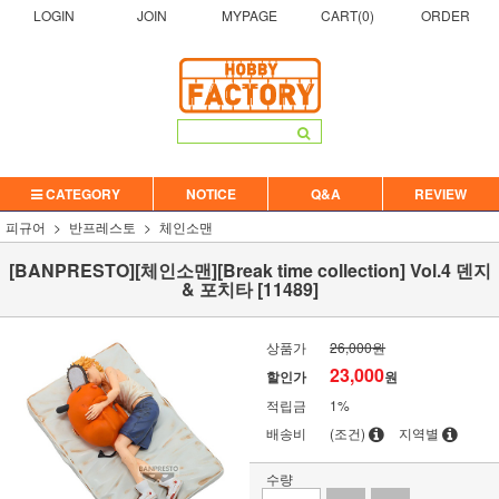
LOGIN
JOIN
MYPAGE
CART(
0
)
ORDER
CATEGORY
NOTICE
Q&A
REVIEW
피규어
반프레스토
체인소맨
[BANPRESTO][체인소맨][Break time collection] Vol.4 덴지
& 포치타 [11489]
상품가
26,000원
23,000
할인가
원
적립금
1%
배송비
(조건)
지역별
수량