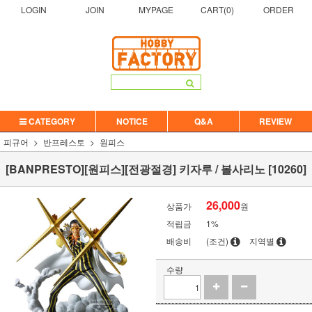
LOGIN
JOIN
MYPAGE
CART(
0
)
ORDER
CATEGORY
NOTICE
Q&A
REVIEW
피규어
반프레스토
원피스
[BANPRESTO][원피스][전광절경] 키자루 / 볼사리노 [10260]
26,000
상품가
원
적립금
1%
배송비
(조건)
지역별
수량