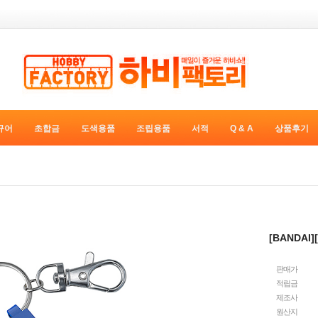
규어
초합금
도색용품
조립용품
서적
Q & A
상품후기
[BANDA
판매가
적립금
제조사
원산지