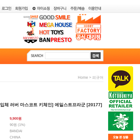
>
Home
피규어
I][입체 러버 마스코트 키체인] 에일스트프라군 [20177]
9,900
원
90원 (1%)
BANDAI
CHINA