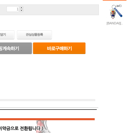
[BANDAI][..