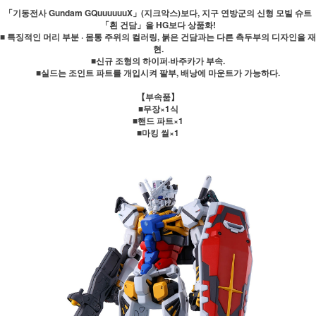
「기동전사 Gundam GQuuuuuuX」(지크악스)보다, 지구 연방군의 신형 모빌 슈트
「흰 건담」을 HG보다 상품화!
■ 특징적인 머리 부분 · 몸통 주위의 컬러링, 붉은 건담과는 다른 측두부의 디자인을 재
현.
■신규 조형의 하이퍼·바주카가 부속.
■실드는 조인트 파트를 개입시켜 팔부, 배낭에 마운트가 가능하다.
【부속품】
■무장×1식
■핸드 파트×1
■마킹 씰×1