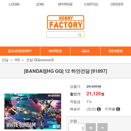
LOGIN
JOIN
MYPAGE
CART(
0
)
ORDER
CATEGORY
NOTICE
Q&A
REVIEW
건담
HG
건담 GQuuuuuuX
[BANDAI][HG GQ] 12 하얀건담 [91897]
상품가
26,400원
21,120
할인가
원
적립금
1%
배송비
(조건)
지역별
수량