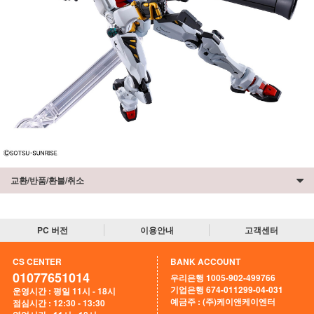
교환/반품/환불/취소
PC 버전
이용안내
고객센터
CS CENTER
BANK ACCOUNT
01077651014
우리은행 1005-902-499766
기업은행 674-011299-04-031
운영시간 : 평일 11시 - 18시
예금주 : (주)케이앤케이엔터
점심시간 : 12:30 - 13:30