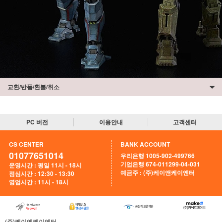
교환/반품/환불/취소
PC 버전
이용안내
고객센터
CS CENTER
BANK ACCOUNT
01077651014
우리은행 1005-902-499766
기업은행 674-011299-04-031
운영시간 : 평일 11시 - 18시
예금주 : (주)케이앤케이엔터
점심시간 : 12:30 - 13:30
영업시간 : 11시 - 18시
(주)케이엔케이엔터