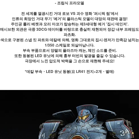
- 조립식 프라모델
전 세계를 열광시킨 거대 로보 VS 괴수 영화 '퍼시픽 림'에서
인류의 희망인 거대 무기 '예거'의 플라스틱 모델이 대망의 재판매 결정!
주인공 롤리 베켓과 모리 마코가 탑승하는 제3세대형 예거 '집시 데인저'.
매시브한 외관은 극중 3DCG 데이터를 바탕으로 충실히 재현되어 장갑 내부 프레임도
파츠화.
색으로 구분된 스냅 킷 파트와 데칼에 의해, 영화 그대로의 집시·덴저가 만족감 넘치는
1/350 스케일로 되살아납니다.
부속 부품으로서 양팔의 플라즈마 캐논, 체인 소드를 준비.
또한 동봉된 LED 유닛에 의해 흉부 터빈의 발광을 즐길 수 있습니다.
극장에서 느낀 압도적 박력을 그 손으로 재현해 주세요!
*데칼 부속・LED 유닛 동봉(요 LR41 전지×2개・별매)