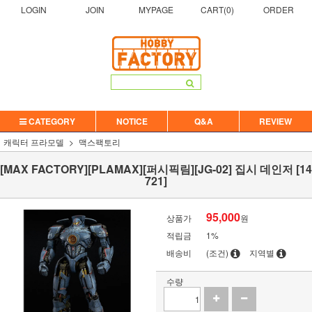
LOGIN
JOIN
MYPAGE
CART(
0
)
ORDER
CATEGORY
NOTICE
Q&A
REVIEW
캐릭터 프라모델
맥스팩토리
[MAX FACTORY][PLAMAX][퍼시픽림][JG-02] 집시 데인저 [14
721]
95,000
상품가
원
적립금
1%
배송비
(조건)
지역별
수량