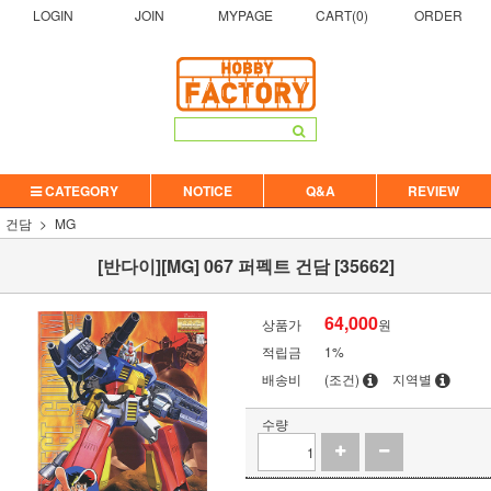
LOGIN
JOIN
MYPAGE
CART(
0
)
ORDER
CATEGORY
NOTICE
Q&A
REVIEW
건담
MG
[반다이][MG] 067 퍼펙트 건담 [35662]
64,000
상품가
원
적립금
1%
배송비
(조건)
지역별
수량