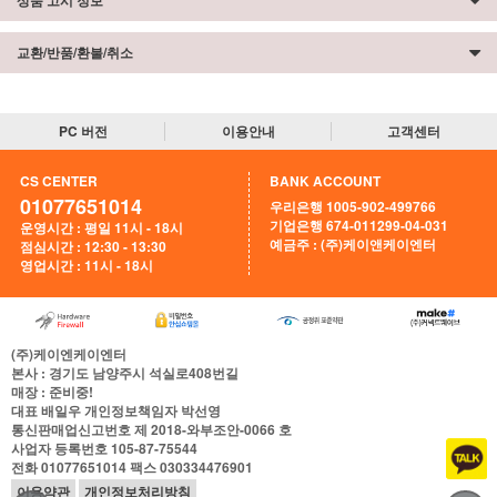
상품 고시 정보
교환/반품/환불/취소
PC 버전
이용안내
고객센터
CS CENTER
BANK ACCOUNT
01077651014
우리은행 1005-902-499766
기업은행 674-011299-04-031
운영시간 : 평일 11시 - 18시
예금주 : (주)케이앤케이엔터
점심시간 : 12:30 - 13:30
영업시간 : 11시 - 18시
(주)케이엔케이엔터
본사
: 경기도 남양주시 석실로408번길
매장
: 준비중!
대표
배일우
개인정보책임자
박선영
통신판매업신고번호
제 2018-와부조안-0066 호
사업자 등록번호
105-87-75544
전화
01077651014
팩스
030334476901
이용약관
개인정보처리방침