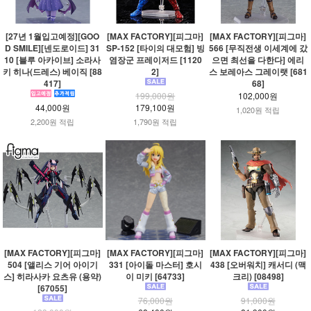
[27년 1월입고예정][GOO
[MAX FACTORY][피그마]
[MAX FACTORY][피그마]
D SMILE][넨도로이드] 31
SP-152 [타이의 대모험] 빙
566 [무직전생 이세계에 갔
10 [블루 아카이브] 소라사
염장군 프레이저드 [1120
으면 최선을 다한다] 에리
키 히나(드레스) 베이직 [88
2]
스 보레아스 그레이랫 [681
417]
68]
199,000원
102,000원
44,000원
179,100원
1,020원 적립
2,200원 적립
1,790원 적립
[MAX FACTORY][피그마]
[MAX FACTORY][피그마]
[MAX FACTORY][피그마]
504 [앨리스 기어 아이기
331 [아이돌 마스터] 호시
438 [오버워치] 캐서디 (맥
스] 히라사카 요츠유 (용약)
이 미키 [64733]
크리) [08498]
[67055]
76,000원
91,000원