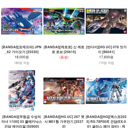
[BANDAI][포케프라] JPN
[BANDAI][케로로] 신 케로
[반다이][HG UC] 078 앗가
_62 가이오가 [25530]
로 로보 [25615]
이 [96041]
18,000원
(품절)
17,600원
180원 적립
170원 적립
[BANDAI][무등급 수성의
[BANDAI][HG UC] 267 멧
[BANDAI][HG][엑스포202
마녀 1/100] 03 풀메카닉스
사 M01형 가우만기 [2537
5] RX-78F00/E 건담(EX-0
건담 에어리얼 [50900]
0]
01 글라스 페더 장비) - 케