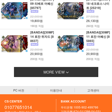
09 리베르 어쌔신
18 네크로스 나이
[85797]
트 [25219]
22,000원
27,500원
19,800원
26,130원
190원 적립
260원 적립
[BANDAI][30MF]
[BANDAI][30MF]
14 로잔 위자드 [8
11 로잔 어쌔신 [8
8637]
5865]
22,000원
22,000원
20,900원
20,900원
200원 적립
200원 적립
MORE VIEW
PC 버전
이용안내
고객센터
CS CENTER
BANK ACCOUNT
01077651014
우리은행 1005-902-499766
기업은행 674-011299-04-031
운영시간 : 평일 11시 - 18시