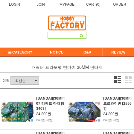
LOGIN
JOIN
MYPAGE
CART(
0
)
ORDER
CATEGORY
NOTICE
Q&A
REVIEW
캐릭터 프라모델
반다이
30MM 판타지
정렬
[BANDAI][30MF]
[BANDAI][30MF]
07 리베르 아처 [8
드로와이번 [2556
3403]
1]
24,200원
24,200원
240원 적립
240원 적립
[BANDAI][30MF]
[BANDAI][30MF]