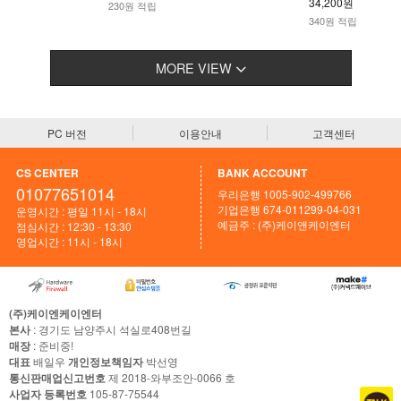
34,200원
230원 적립
340원 적립
MORE VIEW
PC 버전
이용안내
고객센터
CS CENTER
BANK ACCOUNT
01077651014
우리은행 1005-902-499766
기업은행 674-011299-04-031
운영시간 : 평일 11시 - 18시
예금주 : (주)케이앤케이엔터
점심시간 : 12:30 - 13:30
영업시간 : 11시 - 18시
(주)케이엔케이엔터
본사
: 경기도 남양주시 석실로408번길
매장
: 준비중!
대표
배일우
개인정보책임자
박선영
통신판매업신고번호
제 2018-와부조안-0066 호
사업자 등록번호
105-87-75544