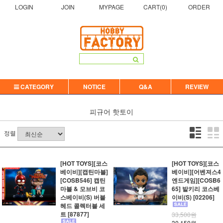
LOGIN
JOIN
MYPAGE
CART(
0
)
ORDER
CATEGORY
NOTICE
Q&A
REVIEW
피규어
핫토이
정렬
[HOT TOYS][코스
[HOT TOYS][코스
베이비][캡틴마블]
베이비][어벤져스4
[COSB546] 캡틴
엔드게임][COSB6
마블 & 모브비 코
65] 발키리 코스베
스베이비(S) 버블
이비(S) [02206]
헤드 콜렉터블 세
트 [87877]
33,500원
30,150원