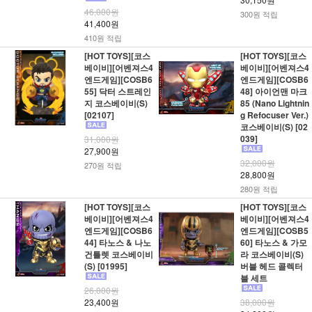
46,000원
300원 적립
41,400원
410원 적립
[HOT TOYS][코스
[HOT TOYS][코스
베이비][어벤져스4
베이비][어벤져스4
엔드게임][COSB6
엔드게임][COSB6
55] 닥터 스트레인
48] 아이언맨 마크
지 코스베이비(S)
85 (Nano Lightnin
[02107]
g Refocuser Ver.)
코스베이비(S) [02
039]
31,000원
27,900원
32,000원
270원 적립
28,800원
280원 적립
[HOT TOYS][코스
[HOT TOYS][코스
베이비][어벤져스4
베이비][어벤져스4
엔드게임][COSB6
엔드게임][COSB5
44] 타노스 & 나노
60] 타노스 & 가모
건틀렛 코스베이비
라 코스베이비(S)
(S) [01995]
버블 헤드 콜렉터
블 세트
26,000원
23,400원
38,000원