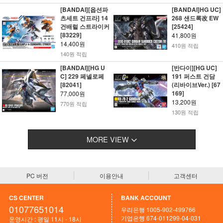
[BANDAI][옵션파
[BANDAI]HG UC]
츠세트 건프라] 14
268 샌드록改 EW
건배럴 스트라이커
[25424]
[83229]
41,800원
14,400원
410원 적립
140원 적립
[BANDAI][HG U
[반다이][HG UC]
C] 229 페넬로페
191 퍼스트 건담
[82041]
(리바이브Ver.) [67
169]
77,000원
13,200원
770원 적립
130원 적립
MORE VIEW
PC 버전
이용안내
고객센터
CS CENTER
BANK ACCOUNT
01077651014
우리은행 1005-902-499766
기업은행 674-011299-04-031
운영시간 : 평일 11시 - 18시