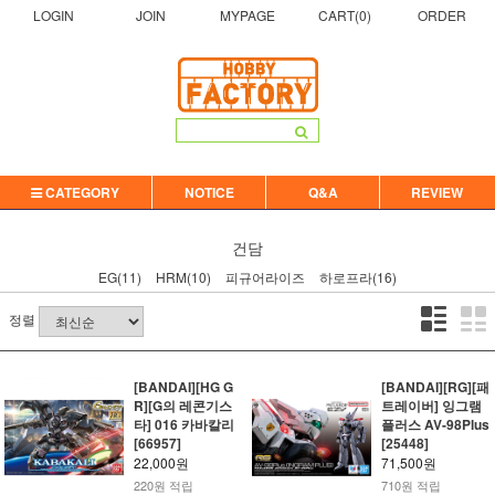
LOGIN
JOIN
MYPAGE
CART(
0
)
ORDER
CATEGORY
NOTICE
Q&A
REVIEW
건담
EG(11)
HRM(10)
피규어라이즈
하로프라(16)
정렬
[BANDAI][HG G
[BANDAI][RG][패
R][G의 레콘기스
트레이버] 잉그램
타] 016 카바칼리
플러스 AV-98Plus
[66957]
[25448]
22,000원
71,500원
220원 적립
710원 적립